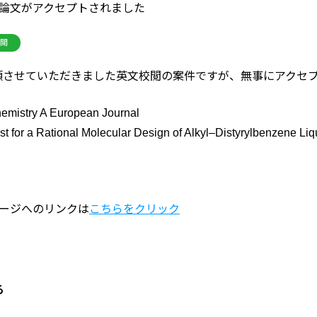
論文がアクセプトされました
閲
に依頼させていただきました英文校閲の案件ですが、無事にアクセ
ry A European Journal
a Rational Molecular Design of Alkyl–Distyrylbenzene Liqui
ージへのリンクは
こちらをクリック
る